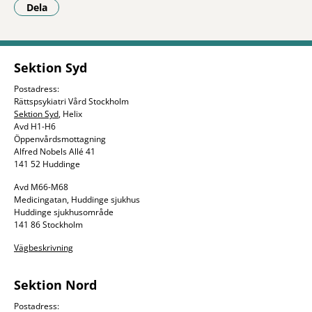
Dela
- Klicka för att öppna delningsalternativ.
Sektion Syd
Postadress:
Rättspsykiatri Vård Stockholm
Sektion Syd
, Helix
Avd H1-H6
Öppenvårdsmottagning
Alfred Nobels Allé 41
141 52 Huddinge
Avd M66-M68
Medicingatan, Huddinge sjukhus
Huddinge sjukhusområde
141 86 Stockholm
Vägbeskrivning
Sektion Nord
Postadress: