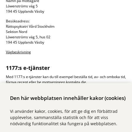
Namn på mottagare
Löwenströms väg 5
194 45 Upplands Väsby
Besöksadress:
Rättspsykiatri Vård Stockholm
Sektion Nord
Löwenströms väg 5, hus 02
194 45 Upplands Väsby
Vägbeskrivning
1177:s e-tjänster
Med 1177:s e-tjänster kan du till exempel beställa tid, av- och omboka tid,
förnya recept eller be mottagningen kontakta dig.
1177.se
Den här webbplatsen innehåller kakor (cookies)
Vi använder kakor, cookies, för att ge dig en förbättrad
upplevelse, sammanställa statistik och för att viss
nödvändig funktionalitet ska fungera på webbplatsen.
Vi ingår i Stockholms läns sjukvårdsområde som erbjuder hälso- och